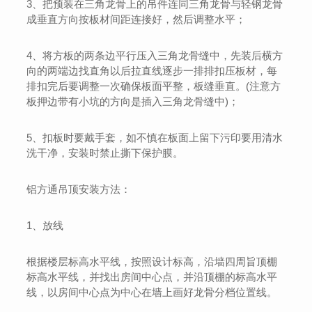
3、把预装在三角龙骨上的吊件连同三角龙骨与轻钢龙骨
成垂直方向按板材间距连接好，然后调整水平；
4、将方板的两条边平行压入三角龙骨缝中，先装后横方
向的两端边找直角以后拉直线逐步一排排扣压板材，每
排扣完后要调整一次确保板面平整，板缝垂直。(注意方
板押边带有小坑的方向是插入三角龙骨缝中)；
5、扣板时要戴手套，如不慎在板面上留下污印要用清水
洗干净，安装时禁止撕下保护膜。
铝方通吊顶安装方法：
1、放线
根据楼层标高水平线，按照设计标高，沿墙四周旨顶棚
标高水平线，并找出房间中心点，并沿顶棚的标高水平
线，以房间中心点为中心在墙上画好龙骨分档位置线。