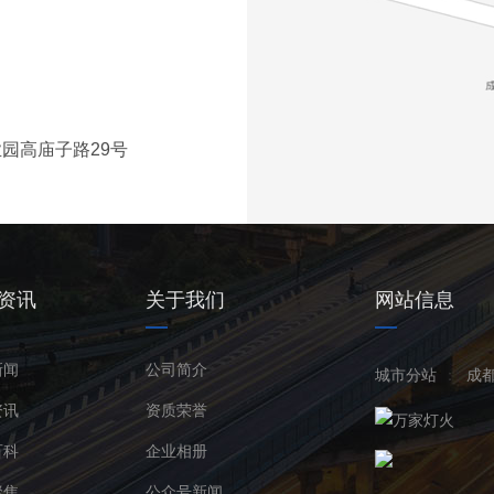
园高庙子路29号
资讯
关于我们
网站信息
新闻
公司简介
城市分站
：
成
资讯
资质荣誉
百科
企业相册
聚焦
公众号新闻