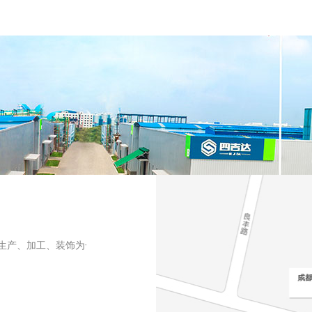
生产、加工、装饰为一体的