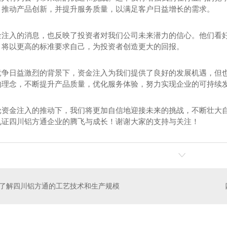
，推动产品创新，并提升服务质量，以满足客户日益增长的需求。
金注入的消息，也反映了投资者对我们公司未来潜力的信心。他们看
，将以更高的标准要求自己，为投资者创造更大的回报。
竞争日益激烈的背景下，资金注入为我们提供了良好的发展机遇，但
的理念，不断提升产品质量，优化服务体验，努力实现企业的可持续
轮资金注入的推动下，我们将更加自信地迎接未来的挑战，不断壮大自
见证四川铝方通企业的腾飞与成长！谢谢大家的支持与关注！
了解四川铝方通的工艺技术和生产规模
方通
四川铝单板