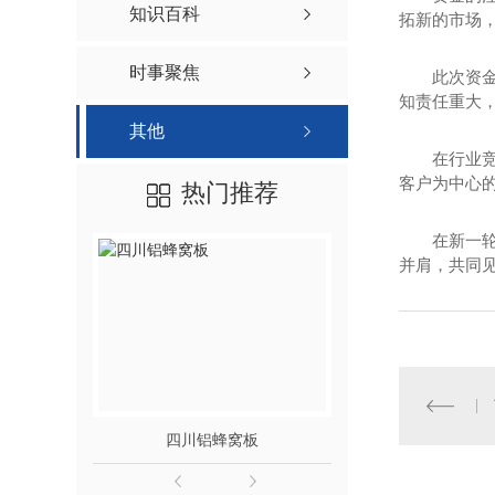
知识百科
拓新的市场
时事聚焦
此次资
知责任重大
其他
在行业
客户为中心
热门推荐
在新一
并肩，共同
四川铝蜂窝板
四川铝